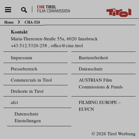
Home
CHA-524
Sie befinden sich hier:
Kontakt
Maria-Theresien-Straße 55a, 6020 Innsbruck
+43.512.5320-258
,
office@cine.tirol
Impressum
Barrierefreiheit
Pressebereich
Datenschutz
Commercials in Tirol
AUSTRIAN Film
Commissions & Funds
Drehorte in Tirol
afci
FILMING EUROPE –
EUFCN
Datenschutz
Einstellungen
© 2026 Tirol Werbung