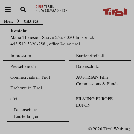
Home
CHA-525
Sie befinden sich hier:
Kontakt
Maria-Theresien-Straße 55a, 6020 Innsbruck
+43.512.5320-258
,
office@cine.tirol
Impressum
Barrierefreiheit
Pressebereich
Datenschutz
Commercials in Tirol
AUSTRIAN Film
Commissions & Funds
Drehorte in Tirol
afci
FILMING EUROPE –
EUFCN
Datenschutz
Einstellungen
© 2026 Tirol Werbung