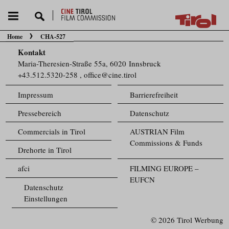
Home
CHA-527
Sie befinden sich hier:
Kontakt
Maria-Theresien-Straße 55a, 6020 Innsbruck
+43.512.5320-258
,
office@cine.tirol
Impressum
Barrierefreiheit
Pressebereich
Datenschutz
Commercials in Tirol
AUSTRIAN Film
Commissions & Funds
Drehorte in Tirol
afci
FILMING EUROPE –
EUFCN
Datenschutz
Einstellungen
© 2026 Tirol Werbung