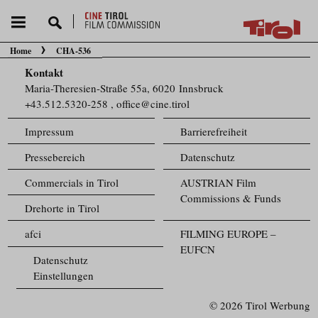
Home
CHA-536
Sie befinden sich hier:
Kontakt
Maria-Theresien-Straße 55a, 6020 Innsbruck
+43.512.5320-258
,
office@cine.tirol
Impressum
Barrierefreiheit
Pressebereich
Datenschutz
Commercials in Tirol
AUSTRIAN Film
Commissions & Funds
Drehorte in Tirol
afci
FILMING EUROPE –
EUFCN
Datenschutz
Einstellungen
© 2026 Tirol Werbung