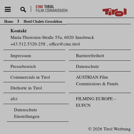
Home
Hotel Chalets Grosslehen
Sie befinden sich hier:
Kontakt
Maria-Theresien-Straße 55a, 6020 Innsbruck
+43.512.5320-258
,
office@cine.tirol
Impressum
Barrierefreiheit
Pressebereich
Datenschutz
Commercials in Tirol
AUSTRIAN Film
Commissions & Funds
Drehorte in Tirol
afci
FILMING EUROPE –
EUFCN
Datenschutz
Einstellungen
© 2026 Tirol Werbung