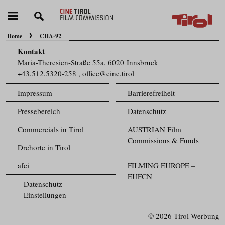
Home
CHA-92
Sie befinden sich hier:
Kontakt
Maria-Theresien-Straße 55a, 6020 Innsbruck
+43.512.5320-258
,
office@cine.tirol
Impressum
Barrierefreiheit
Pressebereich
Datenschutz
Commercials in Tirol
AUSTRIAN Film
Commissions & Funds
Drehorte in Tirol
afci
FILMING EUROPE –
EUFCN
Datenschutz
Einstellungen
© 2026 Tirol Werbung