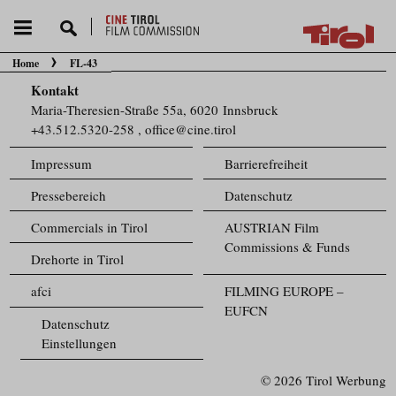
Home
FL-43
Sie befinden sich hier:
Kontakt
Maria-Theresien-Straße 55a, 6020 Innsbruck
+43.512.5320-258
,
office@cine.tirol
Impressum
Barrierefreiheit
Pressebereich
Datenschutz
Commercials in Tirol
AUSTRIAN Film
Commissions & Funds
Drehorte in Tirol
afci
FILMING EUROPE –
EUFCN
Datenschutz
Einstellungen
© 2026 Tirol Werbung