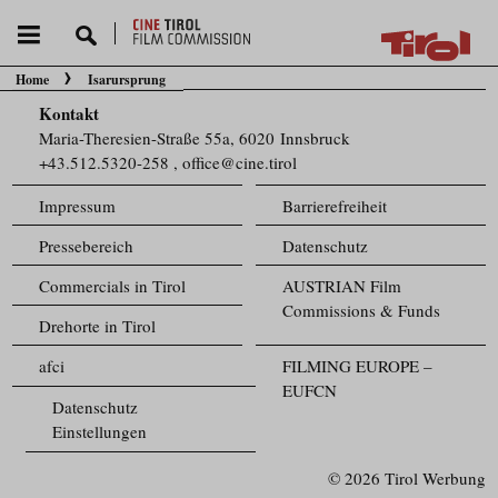
Home
Isarursprung
Sie befinden sich hier:
Kontakt
Maria-Theresien-Straße 55a, 6020 Innsbruck
+43.512.5320-258
,
office@cine.tirol
Impressum
Barrierefreiheit
Pressebereich
Datenschutz
Commercials in Tirol
AUSTRIAN Film
Commissions & Funds
Drehorte in Tirol
afci
FILMING EUROPE –
EUFCN
Datenschutz
Einstellungen
© 2026 Tirol Werbung