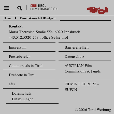
Home
Doser Wasserfall Häselgehr
Sie befinden sich hier:
Kontakt
Maria-Theresien-Straße 55a, 6020 Innsbruck
+43.512.5320-258
,
office@cine.tirol
Impressum
Barrierefreiheit
Pressebereich
Datenschutz
Commercials in Tirol
AUSTRIAN Film
Commissions & Funds
Drehorte in Tirol
afci
FILMING EUROPE –
EUFCN
Datenschutz
Einstellungen
© 2026 Tirol Werbung