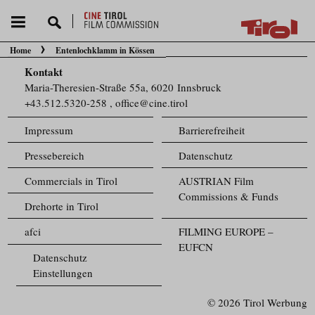
Home
Entenlochklamm in Kössen
Sie befinden sich hier:
Kontakt
Maria-Theresien-Straße 55a, 6020 Innsbruck
+43.512.5320-258
,
office@cine.tirol
Impressum
Barrierefreiheit
Pressebereich
Datenschutz
Commercials in Tirol
AUSTRIAN Film
Commissions & Funds
Drehorte in Tirol
afci
FILMING EUROPE –
EUFCN
Datenschutz
Einstellungen
© 2026 Tirol Werbung