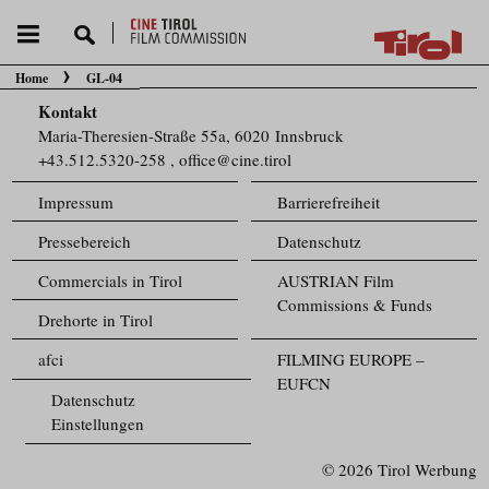
Home
GL-04
Sie befinden sich hier:
Kontakt
Maria-Theresien-Straße 55a, 6020 Innsbruck
+43.512.5320-258
,
office@cine.tirol
Impressum
Barrierefreiheit
Pressebereich
Datenschutz
Commercials in Tirol
AUSTRIAN Film
Commissions & Funds
Drehorte in Tirol
afci
FILMING EUROPE –
EUFCN
Datenschutz
Einstellungen
© 2026 Tirol Werbung