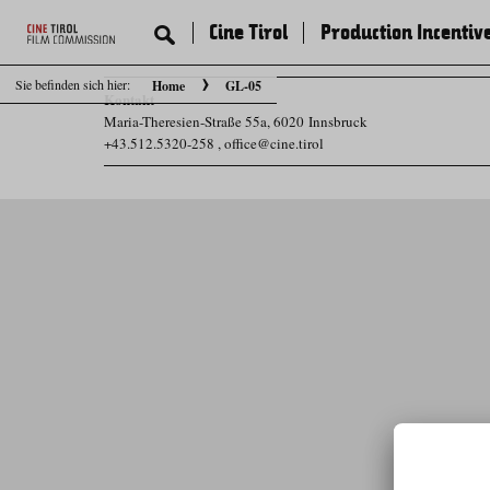
Cine Tirol
Production Incentiv
Sie befinden sich hier:
Home
GL-05
Kontakt
Maria-Theresien-Straße 55a, 6020 Innsbruck
+43.512.5320-258
,
office@cine.tirol