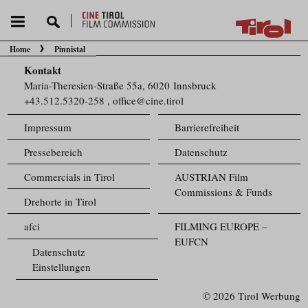
Home
Pinnistal
Sie befinden sich hier:
Kontakt
Maria-Theresien-Straße 55a, 6020 Innsbruck
+43.512.5320-258
,
office@cine.tirol
Impressum
Barrierefreiheit
Pressebereich
Datenschutz
Commercials in Tirol
AUSTRIAN Film
Commissions & Funds
Drehorte in Tirol
afci
FILMING EUROPE –
EUFCN
Datenschutz
Einstellungen
© 2026 Tirol Werbung