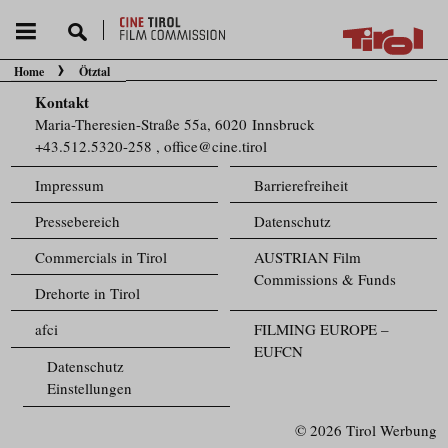
Home
Ötztal
Sie befinden sich hier:
Kontakt
Maria-Theresien-Straße 55a, 6020 Innsbruck
+43.512.5320-258
,
office@cine.tirol
Impressum
Barrierefreiheit
Pressebereich
Datenschutz
Commercials in Tirol
AUSTRIAN Film
Commissions & Funds
Drehorte in Tirol
afci
FILMING EUROPE –
EUFCN
Datenschutz
Einstellungen
© 2026 Tirol Werbung