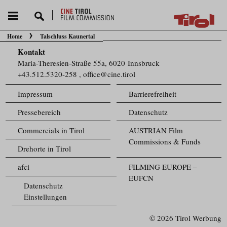
Home
Talschluss Kaunertal
Sie befinden sich hier:
Kontakt
Maria-Theresien-Straße 55a, 6020 Innsbruck
+43.512.5320-258
,
office@cine.tirol
Impressum
Barrierefreiheit
Pressebereich
Datenschutz
Commercials in Tirol
AUSTRIAN Film
Commissions & Funds
Drehorte in Tirol
afci
FILMING EUROPE –
EUFCN
Datenschutz
Einstellungen
© 2026 Tirol Werbung