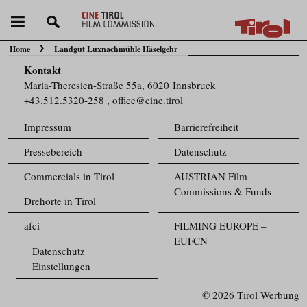
Home
Landgut Luxnachmühle Häselgehr
Sie befinden sich hier:
Kontakt
Maria-Theresien-Straße 55a, 6020 Innsbruck
+43.512.5320-258
,
office@cine.tirol
Impressum
Barrierefreiheit
Pressebereich
Datenschutz
Commercials in Tirol
AUSTRIAN Film
Commissions & Funds
Drehorte in Tirol
afci
FILMING EUROPE –
EUFCN
Datenschutz
Einstellungen
© 2026 Tirol Werbung