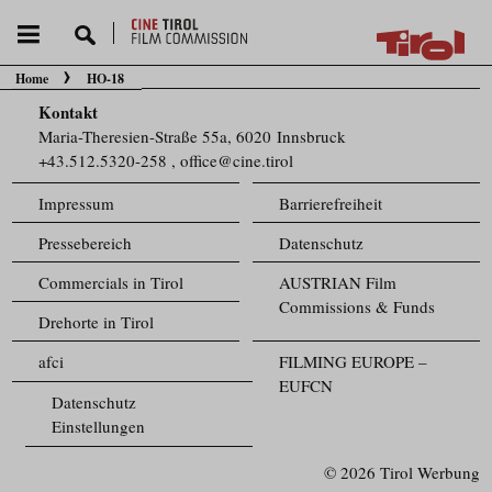
Home
HO-18
Sie befinden sich hier:
Kontakt
Maria-Theresien-Straße 55a, 6020 Innsbruck
+43.512.5320-258
,
office@cine.tirol
Impressum
Barrierefreiheit
Pressebereich
Datenschutz
Commercials in Tirol
AUSTRIAN Film
Commissions & Funds
Drehorte in Tirol
afci
FILMING EUROPE –
EUFCN
Datenschutz
Einstellungen
© 2026 Tirol Werbung