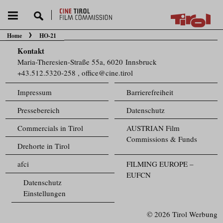
Home
HO-21
Sie befinden sich hier:
Kontakt
Maria-Theresien-Straße 55a, 6020 Innsbruck
+43.512.5320-258
,
office@cine.tirol
Impressum
Barrierefreiheit
Pressebereich
Datenschutz
Commercials in Tirol
AUSTRIAN Film
Commissions & Funds
Drehorte in Tirol
afci
FILMING EUROPE –
EUFCN
Datenschutz
Einstellungen
© 2026 Tirol Werbung