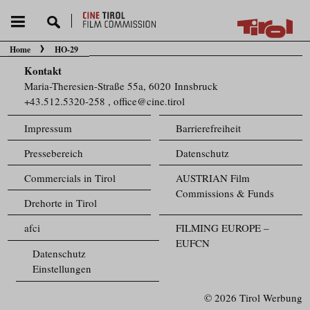
Home
HO-29
Sie befinden sich hier:
Kontakt
Maria-Theresien-Straße 55a, 6020 Innsbruck
+43.512.5320-258
,
office@cine.tirol
Impressum
Barrierefreiheit
Pressebereich
Datenschutz
Commercials in Tirol
AUSTRIAN Film
Commissions & Funds
Drehorte in Tirol
afci
FILMING EUROPE –
EUFCN
Datenschutz
Einstellungen
© 2026 Tirol Werbung