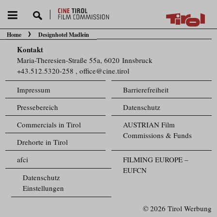
Home
Designhotel Madlein
Sie befinden sich hier:
Kontakt
Maria-Theresien-Straße 55a, 6020 Innsbruck
+43.512.5320-258
,
office@cine.tirol
Impressum
Barrierefreiheit
Pressebereich
Datenschutz
Commercials in Tirol
AUSTRIAN Film
Commissions & Funds
Drehorte in Tirol
afci
FILMING EUROPE –
EUFCN
Datenschutz
Einstellungen
© 2026 Tirol Werbung