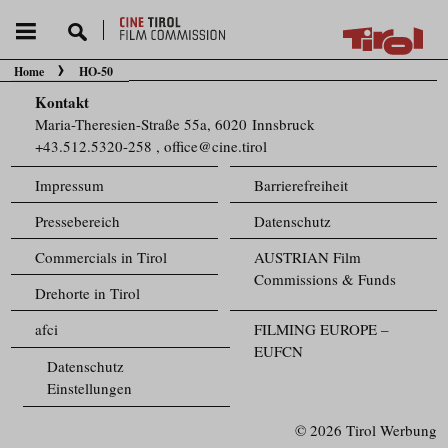
Home
HO-50
Sie befinden sich hier:
Kontakt
Maria-Theresien-Straße 55a, 6020 Innsbruck
+43.512.5320-258
,
office@cine.tirol
Impressum
Barrierefreiheit
Pressebereich
Datenschutz
Commercials in Tirol
AUSTRIAN Film
Commissions & Funds
Drehorte in Tirol
afci
FILMING EUROPE –
EUFCN
Datenschutz
Einstellungen
© 2026 Tirol Werbung