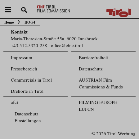
Home
HO-54
Sie befinden sich hier:
Kontakt
Maria-Theresien-Straße 55a, 6020 Innsbruck
+43.512.5320-258
,
office@cine.tirol
Impressum
Barrierefreiheit
Pressebereich
Datenschutz
Commercials in Tirol
AUSTRIAN Film
Commissions & Funds
Drehorte in Tirol
afci
FILMING EUROPE –
EUFCN
Datenschutz
Einstellungen
© 2026 Tirol Werbung