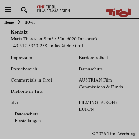
Home
HO-61
Sie befinden sich hier:
Kontakt
Maria-Theresien-Straße 55a, 6020 Innsbruck
+43.512.5320-258
,
office@cine.tirol
Impressum
Barrierefreiheit
Pressebereich
Datenschutz
Commercials in Tirol
AUSTRIAN Film
Commissions & Funds
Drehorte in Tirol
afci
FILMING EUROPE –
EUFCN
Datenschutz
Einstellungen
© 2026 Tirol Werbung