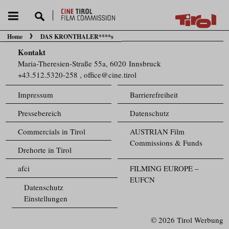
Home
DAS KRONTHALER****s
Sie befinden sich hier:
Kontakt
Maria-Theresien-Straße 55a, 6020 Innsbruck
+43.512.5320-258
,
office@cine.tirol
Impressum
Barrierefreiheit
Pressebereich
Datenschutz
Commercials in Tirol
AUSTRIAN Film
Commissions & Funds
Drehorte in Tirol
afci
FILMING EUROPE –
EUFCN
Datenschutz
Einstellungen
© 2026 Tirol Werbung