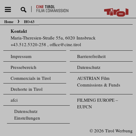
Home
HO-63
Sie befinden sich hier:
Kontakt
Maria-Theresien-Straße 55a, 6020 Innsbruck
+43.512.5320-258
,
office@cine.tirol
Impressum
Barrierefreiheit
Pressebereich
Datenschutz
Commercials in Tirol
AUSTRIAN Film
Commissions & Funds
Drehorte in Tirol
afci
FILMING EUROPE –
EUFCN
Datenschutz
Einstellungen
© 2026 Tirol Werbung