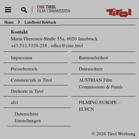
Home
Landhotel Rehbach
Sie befinden sich hier:
Kontakt
Maria-Theresien-Straße 55a, 6020 Innsbruck
+43.512.5320-258
,
office@cine.tirol
Impressum
Barrierefreiheit
Pressebereich
Datenschutz
Commercials in Tirol
AUSTRIAN Film
Commissions & Funds
Drehorte in Tirol
afci
FILMING EUROPE –
EUFCN
Datenschutz
Einstellungen
© 2026 Tirol Werbung