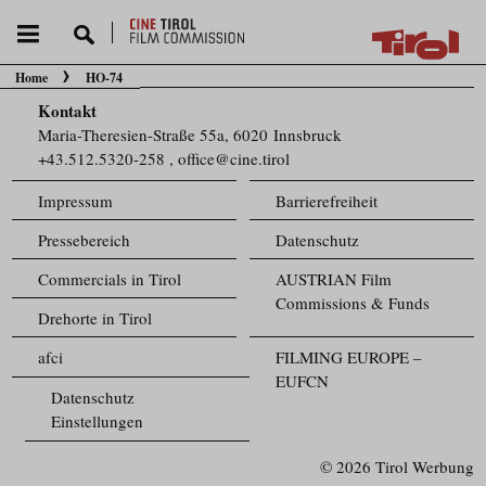
Home
HO-74
Sie befinden sich hier:
Kontakt
Maria-Theresien-Straße 55a, 6020 Innsbruck
+43.512.5320-258
,
office@cine.tirol
Impressum
Barrierefreiheit
Pressebereich
Datenschutz
Commercials in Tirol
AUSTRIAN Film
Commissions & Funds
Drehorte in Tirol
afci
FILMING EUROPE –
EUFCN
Datenschutz
Einstellungen
© 2026 Tirol Werbung