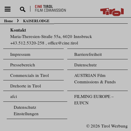
Home
KAISERLODGE
Sie befinden sich hier:
Kontakt
Maria-Theresien-Straße 55a, 6020 Innsbruck
+43.512.5320-258
,
office@cine.tirol
Impressum
Barrierefreiheit
Pressebereich
Datenschutz
Commercials in Tirol
AUSTRIAN Film
Commissions & Funds
Drehorte in Tirol
afci
FILMING EUROPE –
EUFCN
Datenschutz
Einstellungen
© 2026 Tirol Werbung