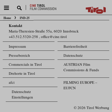
Home
IND-25
Sie befinden sich hier:
Kontakt
Maria-Theresien-Straße 55a, 6020 Innsbruck
+43.512.5320-258
,
office@cine.tirol
Impressum
Barrierefreiheit
Pressebereich
Datenschutz
Commercials in Tirol
AUSTRIAN Film
Commissions & Funds
Drehorte in Tirol
afci
FILMING EUROPE –
EUFCN
Datenschutz
Einstellungen
© 2026 Tirol Werbung