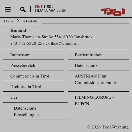
Home
KIKA-02
Sie befinden sich hier:
Kontakt
Maria-Theresien-Straße 55a, 6020 Innsbruck
+43.512.5320-258
,
office@cine.tirol
Impressum
Barrierefreiheit
Pressebereich
Datenschutz
Commercials in Tirol
AUSTRIAN Film
Commissions & Funds
Drehorte in Tirol
afci
FILMING EUROPE –
EUFCN
Datenschutz
Einstellungen
© 2026 Tirol Werbung