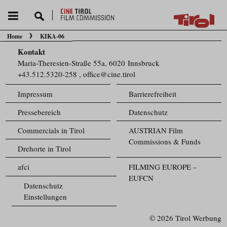
Home
KIKA-06
Sie befinden sich hier:
Kontakt
Maria-Theresien-Straße 55a, 6020 Innsbruck
+43.512.5320-258
,
office@cine.tirol
Impressum
Barrierefreiheit
Pressebereich
Datenschutz
Commercials in Tirol
AUSTRIAN Film
Commissions & Funds
Drehorte in Tirol
afci
FILMING EUROPE –
EUFCN
Datenschutz
Einstellungen
© 2026 Tirol Werbung