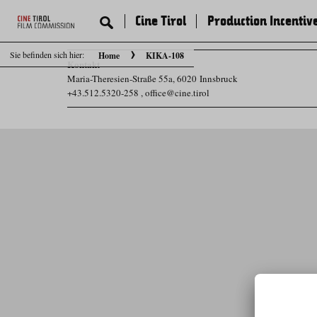
Cine Tirol
Production Incentiv
Sie befinden sich hier:
Home
KIKA-108
Kontakt
Maria-Theresien-Straße 55a, 6020 Innsbruck
+43.512.5320-258
,
office@cine.tirol