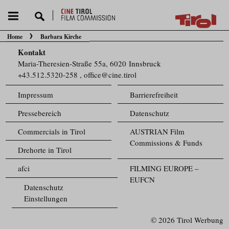
Home
Barbara Kirche
Sie befinden sich hier:
Kontakt
Maria-Theresien-Straße 55a, 6020 Innsbruck
+43.512.5320-258
,
office@cine.tirol
Impressum
Barrierefreiheit
Pressebereich
Datenschutz
Commercials in Tirol
AUSTRIAN Film
Commissions & Funds
Drehorte in Tirol
afci
FILMING EUROPE –
EUFCN
Datenschutz
Einstellungen
© 2026 Tirol Werbung