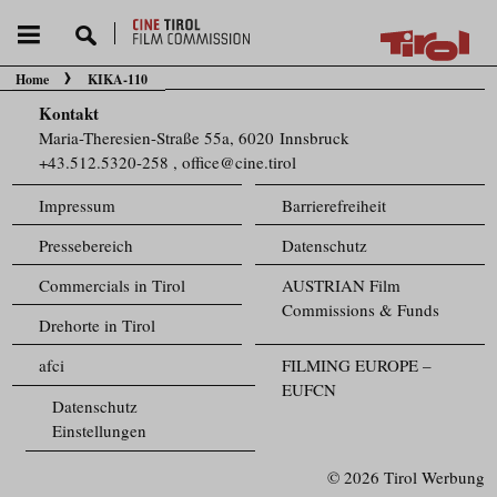
Home
KIKA-110
Sie befinden sich hier:
Kontakt
Maria-Theresien-Straße 55a, 6020 Innsbruck
+43.512.5320-258
,
office@cine.tirol
Impressum
Barrierefreiheit
Pressebereich
Datenschutz
Commercials in Tirol
AUSTRIAN Film
Commissions & Funds
Drehorte in Tirol
afci
FILMING EUROPE –
EUFCN
Datenschutz
Einstellungen
© 2026 Tirol Werbung