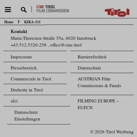
Home
KIKA-111
Sie befinden sich hier:
Kontakt
Maria-Theresien-Straße 55a, 6020 Innsbruck
+43.512.5320-258
,
office@cine.tirol
Impressum
Barrierefreiheit
Pressebereich
Datenschutz
Commercials in Tirol
AUSTRIAN Film
Commissions & Funds
Drehorte in Tirol
afci
FILMING EUROPE –
EUFCN
Datenschutz
Einstellungen
© 2026 Tirol Werbung