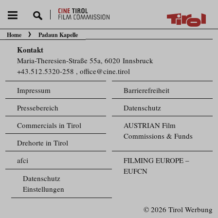
Home
Padaun Kapelle
Sie befinden sich hier:
Kontakt
Maria-Theresien-Straße 55a, 6020 Innsbruck
+43.512.5320-258
,
office@cine.tirol
Impressum
Barrierefreiheit
Pressebereich
Datenschutz
Commercials in Tirol
AUSTRIAN Film
Commissions & Funds
Drehorte in Tirol
afci
FILMING EUROPE –
EUFCN
Datenschutz
Einstellungen
© 2026 Tirol Werbung