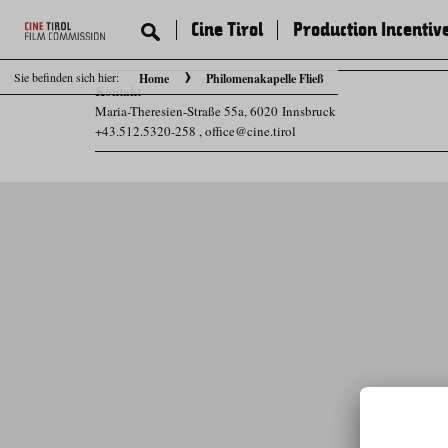
Cine Tirol
Production Incentiv
Sie befinden sich hier:
Home
Philomenakapelle Fließ
Kontakt
Maria-Theresien-Straße 55a, 6020 Innsbruck
+43.512.5320-258
,
office@cine.tirol