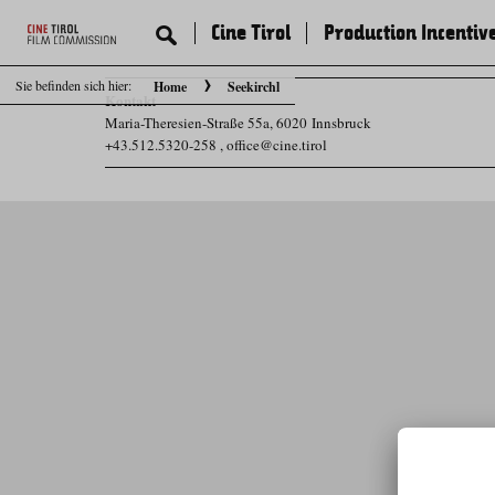
Cine Tirol
Production Incentiv
Sie befinden sich hier:
Home
Seekirchl
Kontakt
Maria-Theresien-Straße 55a, 6020 Innsbruck
+43.512.5320-258
,
office@cine.tirol