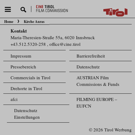
Home
Kirche Anras
Sie befinden sich hier:
Kontakt
Maria-Theresien-Straße 55a, 6020 Innsbruck
+43.512.5320-258
,
office@cine.tirol
Impressum
Barrierefreiheit
Pressebereich
Datenschutz
Commercials in Tirol
AUSTRIAN Film
Commissions & Funds
Drehorte in Tirol
afci
FILMING EUROPE –
EUFCN
Datenschutz
Einstellungen
© 2026 Tirol Werbung