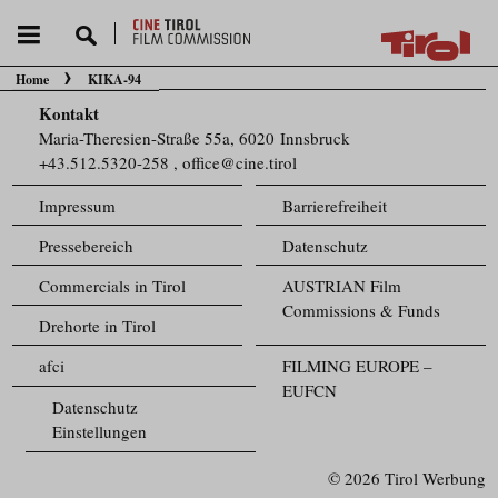
Home
KIKA-94
Sie befinden sich hier:
Kontakt
Maria-Theresien-Straße 55a, 6020 Innsbruck
+43.512.5320-258
,
office@cine.tirol
Impressum
Barrierefreiheit
Pressebereich
Datenschutz
Commercials in Tirol
AUSTRIAN Film
Commissions & Funds
Drehorte in Tirol
afci
FILMING EUROPE –
EUFCN
Datenschutz
Einstellungen
© 2026 Tirol Werbung