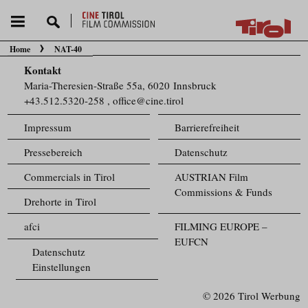
Home
NAT-40
Sie befinden sich hier:
Kontakt
Maria-Theresien-Straße 55a, 6020 Innsbruck
+43.512.5320-258
,
office@cine.tirol
Impressum
Barrierefreiheit
Pressebereich
Datenschutz
Commercials in Tirol
AUSTRIAN Film
Commissions & Funds
Drehorte in Tirol
afci
FILMING EUROPE –
EUFCN
Datenschutz
Einstellungen
© 2026 Tirol Werbung