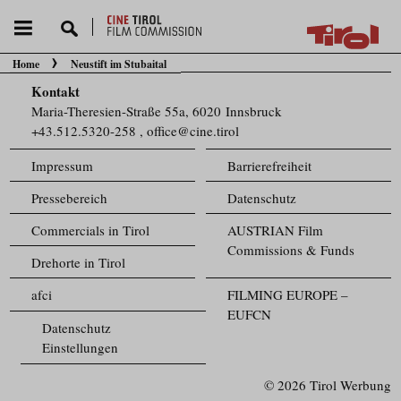
Home
Neustift im Stubaital
Sie befinden sich hier:
Kontakt
Maria-Theresien-Straße 55a, 6020 Innsbruck
+43.512.5320-258
,
office@cine.tirol
Impressum
Barrierefreiheit
Pressebereich
Datenschutz
Commercials in Tirol
AUSTRIAN Film
Commissions & Funds
Drehorte in Tirol
afci
FILMING EUROPE –
EUFCN
Datenschutz
Einstellungen
© 2026 Tirol Werbung