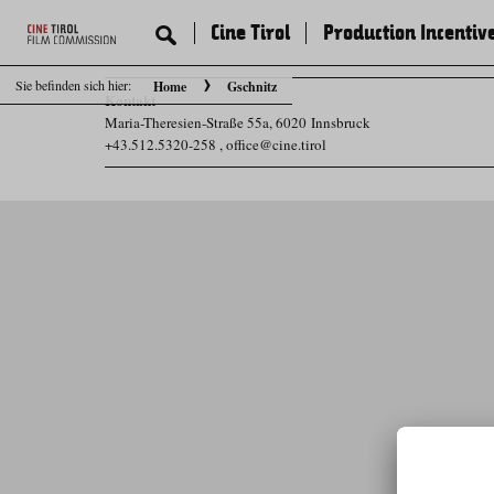
Cine Tirol
Production Incentiv
Sie befinden sich hier:
Home
Gschnitz
Kontakt
Maria-Theresien-Straße 55a, 6020 Innsbruck
+43.512.5320-258
,
office@cine.tirol