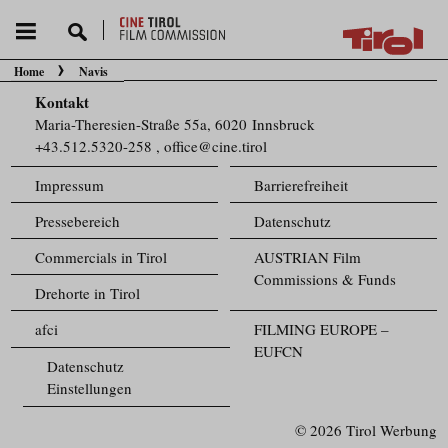
Home
Navis
Sie befinden sich hier:
Kontakt
Maria-Theresien-Straße 55a, 6020 Innsbruck
+43.512.5320-258
,
office@cine.tirol
Impressum
Barrierefreiheit
Pressebereich
Datenschutz
Commercials in Tirol
AUSTRIAN Film
Commissions & Funds
Drehorte in Tirol
afci
FILMING EUROPE –
EUFCN
Datenschutz
Einstellungen
© 2026 Tirol Werbung