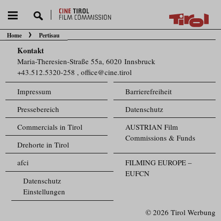
Home
Pertisau
Sie befinden sich hier:
Kontakt
Maria-Theresien-Straße 55a, 6020 Innsbruck
+43.512.5320-258
,
office@cine.tirol
Impressum
Barrierefreiheit
Pressebereich
Datenschutz
Commercials in Tirol
AUSTRIAN Film
Commissions & Funds
Drehorte in Tirol
afci
FILMING EUROPE –
EUFCN
Datenschutz
Einstellungen
© 2026 Tirol Werbung