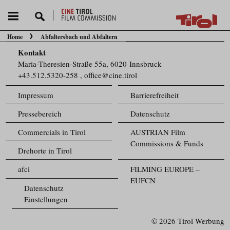
Home
Abfaltersbach und Abfaltern
Sie befinden sich hier:
Kontakt
Maria-Theresien-Straße 55a, 6020 Innsbruck
+43.512.5320-258
,
office@cine.tirol
Impressum
Barrierefreiheit
Pressebereich
Datenschutz
Commercials in Tirol
AUSTRIAN Film
Commissions & Funds
Drehorte in Tirol
afci
FILMING EUROPE –
EUFCN
Datenschutz
Einstellungen
© 2026 Tirol Werbung