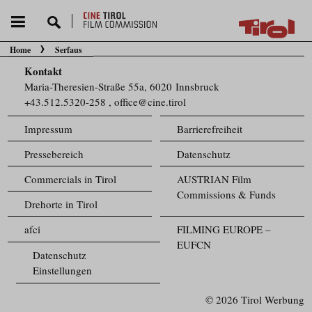
Home
Serfaus
Sie befinden sich hier:
Kontakt
Maria-Theresien-Straße 55a, 6020 Innsbruck
+43.512.5320-258
,
office@cine.tirol
Impressum
Barrierefreiheit
Pressebereich
Datenschutz
Commercials in Tirol
AUSTRIAN Film
Commissions & Funds
Drehorte in Tirol
afci
FILMING EUROPE –
EUFCN
Datenschutz
Einstellungen
© 2026 Tirol Werbung