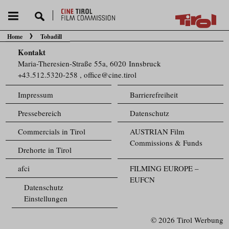
Home
Tobadill
Sie befinden sich hier:
Kontakt
Maria-Theresien-Straße 55a, 6020 Innsbruck
+43.512.5320-258
,
office@cine.tirol
Impressum
Barrierefreiheit
Pressebereich
Datenschutz
Commercials in Tirol
AUSTRIAN Film
Commissions & Funds
Drehorte in Tirol
afci
FILMING EUROPE –
EUFCN
Datenschutz
Einstellungen
© 2026 Tirol Werbung