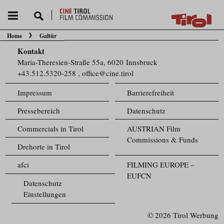
Home
Galtür
Sie befinden sich hier:
Kontakt
Maria-Theresien-Straße 55a, 6020 Innsbruck
+43.512.5320-258
,
office@cine.tirol
Impressum
Barrierefreiheit
Pressebereich
Datenschutz
Commercials in Tirol
AUSTRIAN Film
Commissions & Funds
Drehorte in Tirol
afci
FILMING EUROPE –
EUFCN
Datenschutz
Einstellungen
© 2026 Tirol Werbung