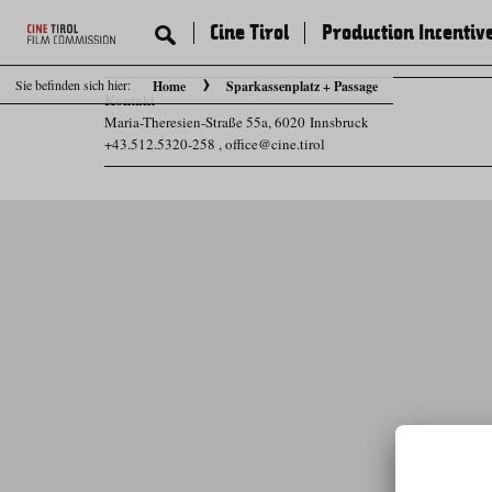
Cine Tirol
Production Incentiv
Sie befinden sich hier:
Home
Sparkassenplatz + Passage
Kontakt
Maria-Theresien-Straße 55a, 6020 Innsbruck
+43.512.5320-258
,
office@cine.tirol